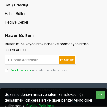
Satış Ortaklığı
Haber Bülteni
Hediye Çekleri
Haber Bülteni
Bültenimize kaydolarak haber ve promosyonlardan
haberdar olun
Gönder
Gizlilik Politikası
'ni okudum ve kabul ediyorum.
Copyright © 2014, firsattan.com.tr
Gezinme deneyiminizi ve sitemizin işlevselliğini
OK
geliştirmek için çerezleri ve diğer benzer teknolojileri
kullanıyoruz.
Gizlilik Politikası
.