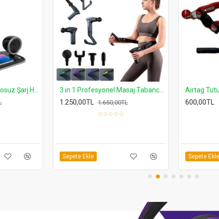
BT-2301 Wireless Kablosuz Şarj Destekli Radyolu Rainbow Aydınlatmalı Bluetooth Hoparlör Fm Radyo
Airtag Tutuculu Kedi Tasması Zilli ve Reflektörlü Turuncu
600,00TL
600,00TL
Sepete Ekle
Sepete Ekl