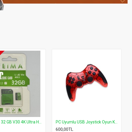
-20 %
-38 %
Tüm Bellek Kartı Okuyucu USB Harici SD MMC XD CF Desteği USB 2.0 Tam Hız
USB FLASH DRIVE 64 GB SUPER SPEED USB 3.0 2.0 PC MAC UYUMLU USB BELLEK
800,00TL
349,00TL
1.299,00TL