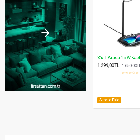
Airtag Tutuculu Kedi Tasması Zilli ve Reflektörlü Kırmızı
Airtag Tutuculu Kedi Tasması Zilli ve Reflektörlü Siyah
600,00TL
749,00TL
999,00TL
Sepete Ekle
Sepete Ekle