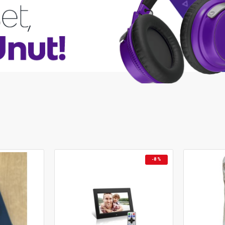
-38 %
-37 %