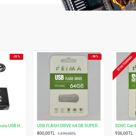
-27 %
YENI
YENI
Givecool S601 RGB Laptop Soğutucu 6 Kademe Yükseklik 16 cm Fanlı Alüminyum Stand
givecool-s608-rgb-laptop-sogutucu RGB LED 8 Fanlı Ayarlanabilir Stand
1.700,00TL
279,00TL