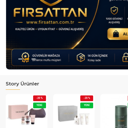
Story Ürünler
-25 %
-13 %
YENI
YENI