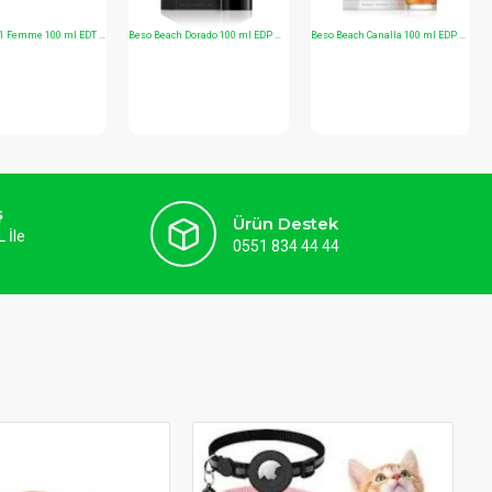
Apple Pencil Pro / 2. Nesil / 1. Nesil Uyumlu Stylus Koruyucu Kutu ve Kalem Tutucu
iPad Uyumlu Avuç İçi Red (Palm Rejection) Stylus Tablet Kalemi - USB-C Şarjlı
SİYAH
iPhone 15 Pro Max Uyumlu – 17 Pro Max Görünümlü Premium Dönüşüm Kılıfı
ş
Ürün Destek
 İle
0551 834 44 44
STOK TÜKENDI