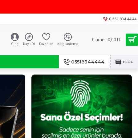
0 551 834 44 44
0 ürün - 0,00TL
Giriş
Kayıt Ol
Favoriler
Karşılaştırma
05518344444
BLOG