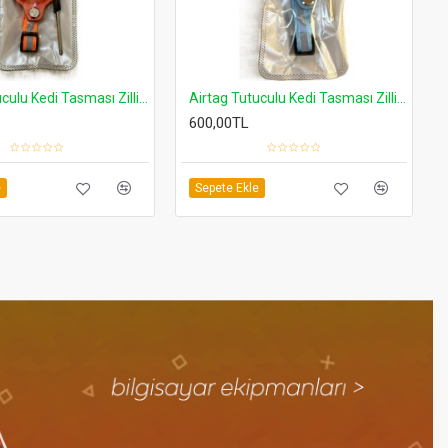
ı Bayan Kol Saati
38-40-41-42-44-45-49 mm İnce Rolex Tipi Premium Çelik Kordonlar
700,00TL
500,00TL
e
Sepete Ekle