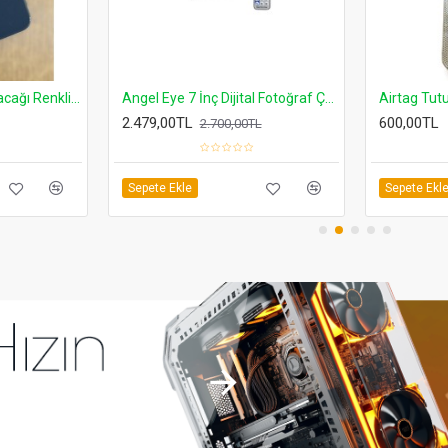
ÇOK SATAN ÜRÜN
ti
Spolo Gümüş Gold Kare Lux Kadın Kol Saati
Spolo Taşl
349,00TL
365,00TL
550,00TL
Sepete Ekle
Sepete Ekl