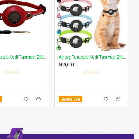
Airtag Tutuculu Kedi Tasması Zilli ve Reflektörlü Mavi
F4 2 in 1 USB Mini Fan ve Nemlendirici Boyun Askılı
499,00TL
e
Sepete Ekle