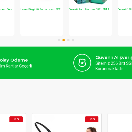
ÇOK SATAN ÜRÜN
BOYA BY-DM10 Lightning ve USB Yaka Mikrofonu iPhone PC Podcast Röportaj Mikrofon
Boya BY-PM500 USB Condenser Stüdyo Mikrofon 24Bit/48kHz Çift Polarite Type-C
Legend Bluetooth Hoparlörlü Akıllı RGB LED Ampul - E27 Duy Müzikli Lamba ve Ses Bombası
Güvenli Alışveri
olay Ödeme
Sitemiz 256 Bitt SSL
üm Kartlar Geçerli
Korunmaktadır
-25 %