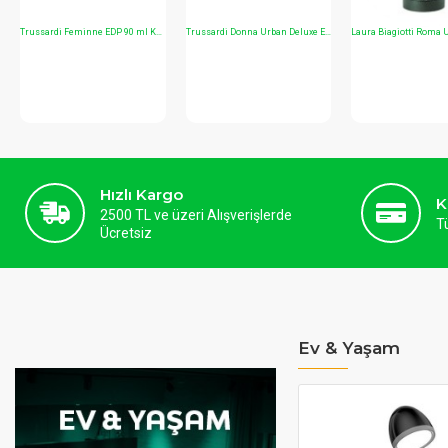
Q18B 16000 MAH KOMPRESÖRLÜ AKÜ TAKVİYE CİHAZI 4 IN 1 JUMP STARTER
20000 mAh Araç Akü Takviye Cihazı 12V 2000A Jump Starter Powerbank
Hızlı Kargo
K
2500 TL ve üzeri Alışverişlerde
T
Ücretsiz
Ev & Yaşam