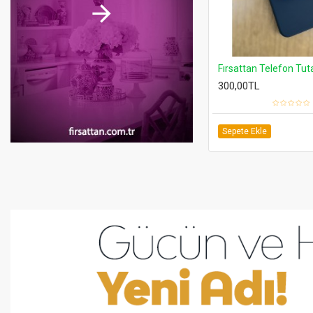
Airtag Tutuculu Kedi Tasması Zilli ve Reflektörlü Turuncu
Airtag Tutuculu Kedi Tasması Zilli ve Reflektörlü Mavi
Rower Unisex Kol Saa
600,00TL
249,00TL
400,00TL
Sepete Ekle
Sepete Ekle