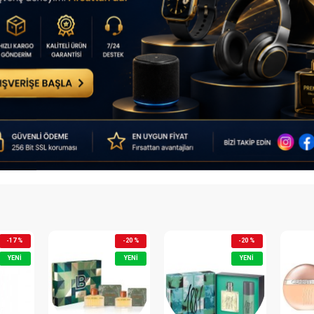
-19 %
-14 %
YENI
STOK TÜKENDI
YENI
YENI