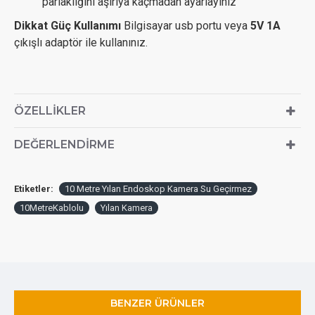
parlaklığını aşırıya kaçmadan ayarlayınız
Dikkat Güç Kullanımı
Bilgisayar usb portu veya
5V 1A
çıkışlı adaptör ile kullanınız.
ÖZELLIKLER
DEĞERLENDIRME
Etiketler:
10 Metre Yılan Endoskop Kamera Su Geçirmez
10MetreKablolu
Yılan Kamera
BENZER ÜRÜNLER