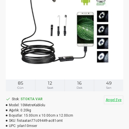
85
12
16
48
Gün
Saat
Dak
San
Stok:
STOKTA VAR
Angel Eye
Model:
10MetreKablolu
Ağırlık:
0.20kg
Boyutlar:
15.00cm x 10.00cm x 12.00cm
SKU:
fistaatan77c09449-ac81omt
UPC:
yılan10mser